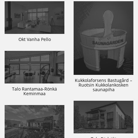
Okt Vanha Pello
Kukkolaforsens Bastugård –
Ruotsin Kukkolankosken
Talo Rantamaa-Rönkä
saunapiha
Keminmaa