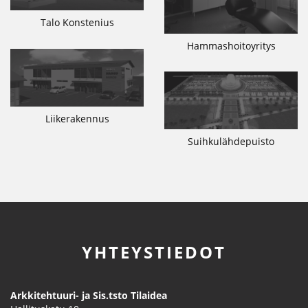
Talo Konstenius
Hammashoitoyritys
Liikerakennus
Suihkulähdepuisto
YHTEYSTIEDOT
Arkkitehtuuri- ja Sis.tsto Tilaidea