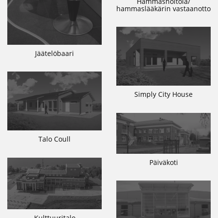
Hammashoitola/
hammaslääkärin vastaanotto
Jäätelöbaari
Simply City House
Talo Coull
Päiväkoti
Kulttuuritalo