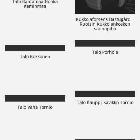
Talo Rantamaa-Rönkä
Keminmaa
Kukkolaforsens Bastugård –
Ruotsin Kukkolankosken
saunapiha
Talo Pörhölä
Talo Kokkonen
Talo Kauppi-Savikko Tornio
Talo Vähä Tornio