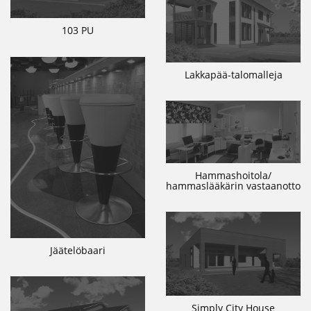
103 PU
Lakkapää-talomalleja
Hammashoitola/
hammaslääkärin vastaanotto
Jäätelöbaari
Simply City House