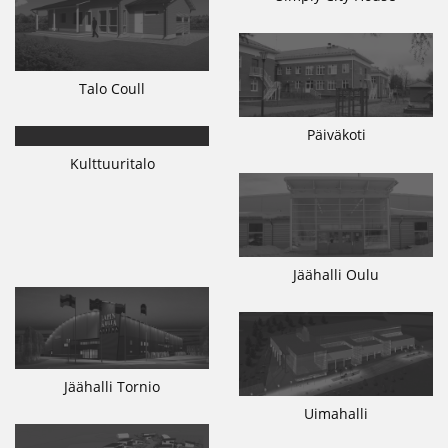
Talo Coull
Päiväkoti
Kulttuuritalo
Jäähalli Oulu
Jäähalli Tornio
Uimahalli