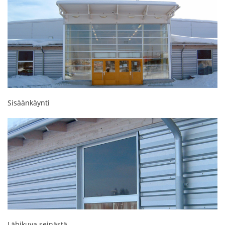
Sisäänkäynti
Lähikuva seinästä