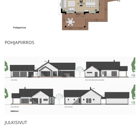
POHJAPIIRROS
JULKISIVUT