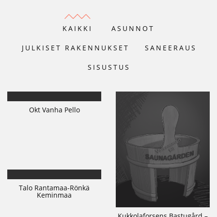
KAIKKI
ASUNNOT
JULKISET RAKENNUKSET
SANEERAUS
SISUSTUS
Okt Vanha Pello
Talo Rantamaa-Rönkä
Keminmaa
Kukkolaforsens Bastugård –