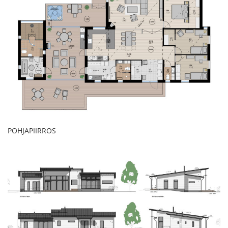
POHJAPIIRROS