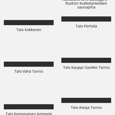
Ruotsin Kukkolankosken
saunapiha
Talo Pörhölä
Talo Kokkonen
Talo Kauppi-Savikko Tornio
Talo Vähä Tornio
Talo Alaoja Tornio
Talo Kemppainen Kempele