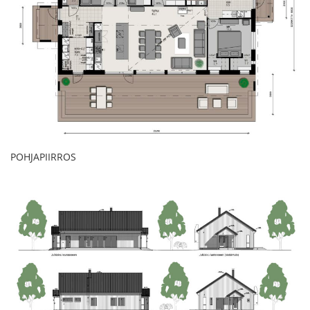
POHJAPIIRROS