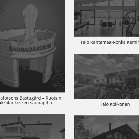
Talo Rantamaa-Rönkä Kem
aforsens Bastugård – Ruotsin
ukkolankosken saunapiha
Talo Kokkonen