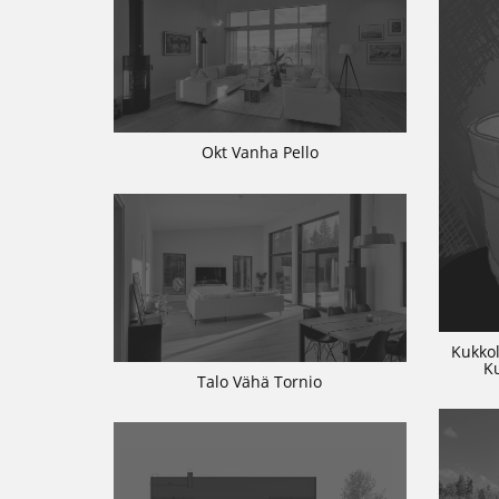
Okt Vanha Pello
Kukkol
K
Talo Vähä Tornio