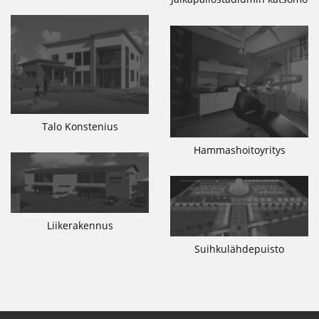
Talo Konstenius
Hammashoitoyritys
Liikerakennus
Suihkulähdepuisto