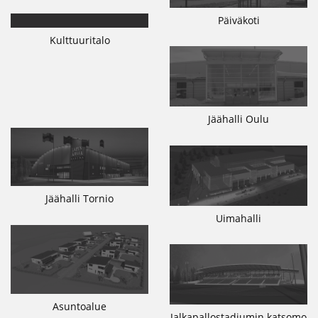
Päiväkoti
Kulttuuritalo
Jäähalli Oulu
Jäähalli Tornio
Uimahalli
Asuntoalue
Jalkapallostadiumin katsomo