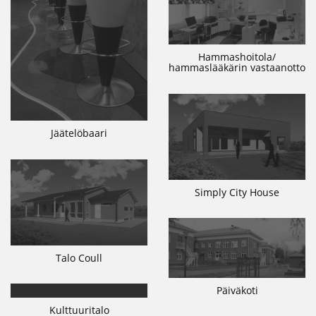
Hammashoitola/
hammaslääkärin vastaanotto
Jäätelöbaari
Simply City House
Talo Coull
Päiväkoti
Kulttuuritalo