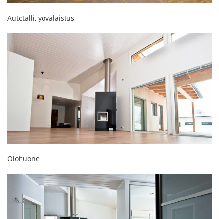
Autotalli, yövalaistus
Olohuone