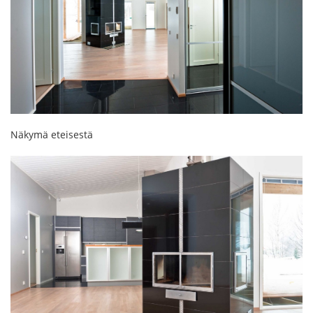
Näkymä eteisestä