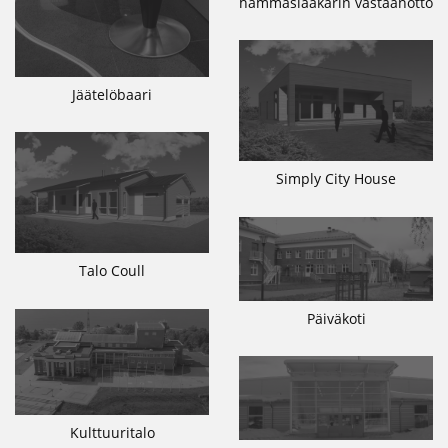
hammaslääkärin vastaanotto
Jäätelöbaari
Simply City House
Talo Coull
Päiväkoti
Kulttuuritalo