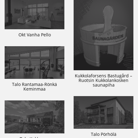
Okt Vanha Pello
Kukkolaforsens Bastugård –
Ruotsin Kukkolankosken
Talo Rantamaa-Rönkä
saunapiha
Keminmaa
Talo Pörhölä