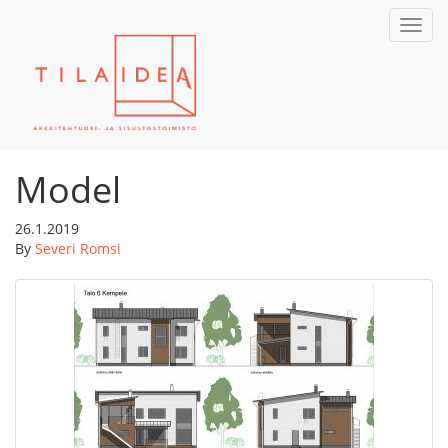
Toggl
navig
Model
26.1.2019
By
Severi Romsi