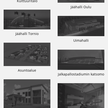
Kulttuuritalo
Jäähalli Oulu
Jäähalli Tornio
Uimahalli
Asuntoalue
Jalkapallostadiumin katsomo