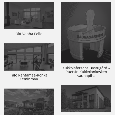
Okt Vanha Pello
Kukkolaforsens Bastugård –
Ruotsin Kukkolankosken
Talo Rantamaa-Rönkä
saunapiha
Keminmaa