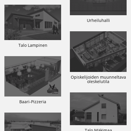
Urheiluhalli
Talo Lampinen
Opiskelijoiden muunneltava
oleskelutila
Baari-Pizzeria
Talo Mäkimaa