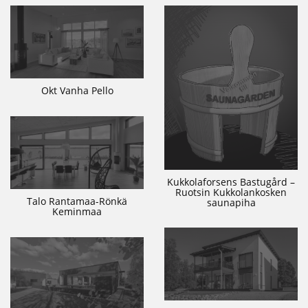
Okt Vanha Pello
Kukkolaforsens Bastugård –
Ruotsin Kukkolankosken
Talo Rantamaa-Rönkä
saunapiha
Keminmaa