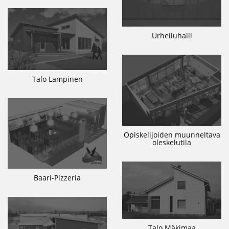
Urheiluhalli
Talo Lampinen
Opiskelijoiden muunneltava
oleskelutila
Baari-Pizzeria
Talo Mäkimaa