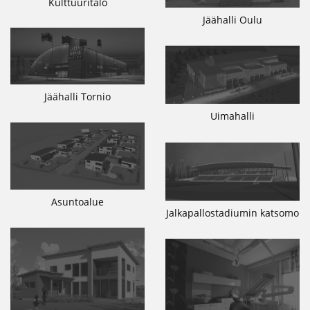
Kulttuuritalo
Jäähalli Oulu
Jäähalli Tornio
Uimahalli
Asuntoalue
Jalkapallostadiumin katsomo