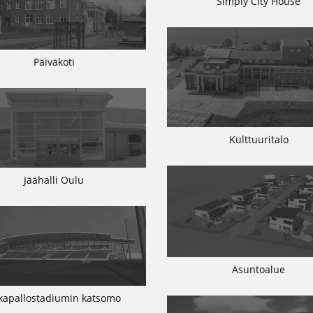
Simply City House
Päiväkoti
Kulttuuritalo
Jäähalli Oulu
Asuntoalue
lkapallostadiumin katsomo