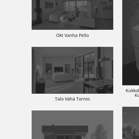
Okt Vanha Pello
Kukkol
K
Talo Vähä Tornio