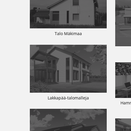
Talo Mäkimaa
Lakkapää-talomalleja
Hamm