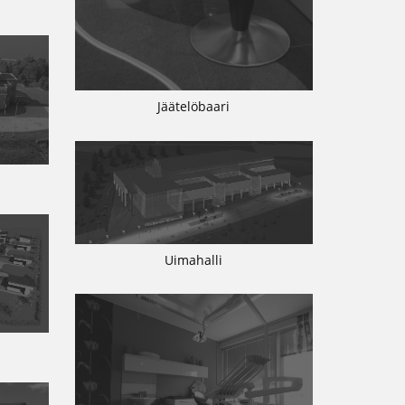
Jäätelöbaari
Uimahalli