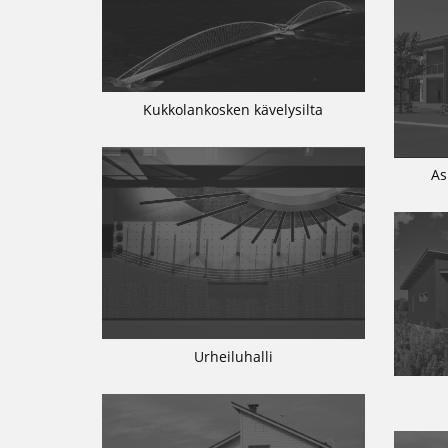
Kukkolankosken kävelysilta
As
Urheiluhalli