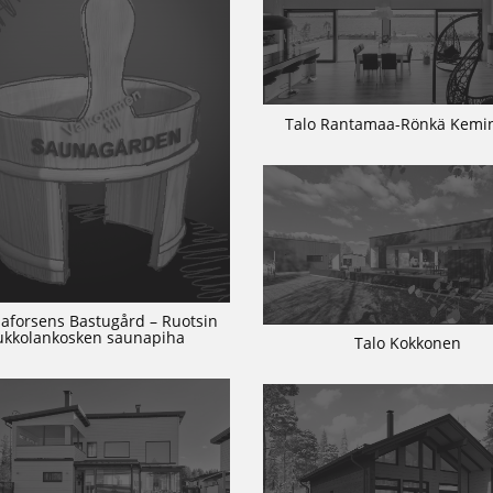
Talo Rantamaa-Rönkä Kem
aforsens Bastugård – Ruotsin
ukkolankosken saunapiha
Talo Kokkonen