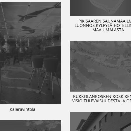
PIKISAAREN SAUNAMAAIL
LUONNOS KYLPYLÄ-HOTELLIS
MAAUIMALASTA
KUKKOLANKOSKEN KOSKIKEN
VISIO TULEVAISUUDESTA JA O
Kalaravintola