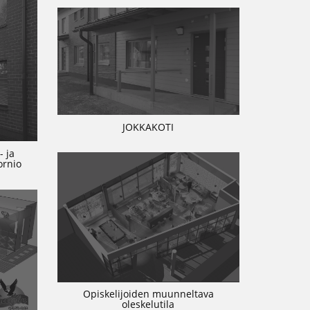
JOKKAKOTI
- ja
ornio
Opiskelijoiden muunneltava
oleskelutila