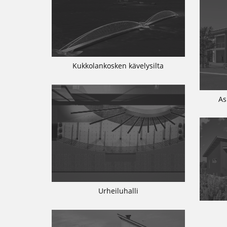
Kukkolankosken kävelysilta
As
Urheiluhalli