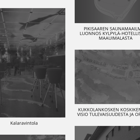
PIKISAAREN SAUNAMAAIL
LUONNOS KYLPYLÄ-HOTELLIS
MAAUIMALASTA
KUKKOLANKOSKEN KOSKIKEN
VISIO TULEVAISUUDESTA JA O
Kalaravintola