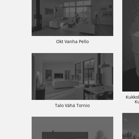
Okt Vanha Pello
Kukkol
K
Talo Vähä Tornio