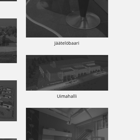
Jäätelöbaari
Uimahalli