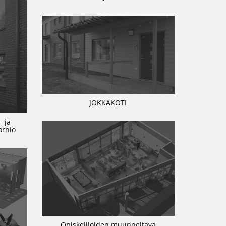
JOKKAKOTI
- ja
ornio
Opiskelijoiden muunneltava