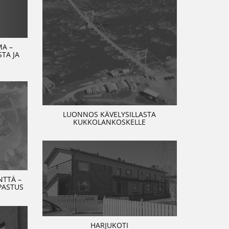
MA –
TA JA
LUONNOS KÄVELYSILLASTA
KUKKOLANKOSKELLE
TTÄ –
PASTUS
HARJUKOTI