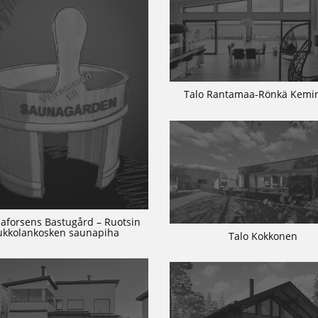
Talo Rantamaa-Rönkä Kem
aforsens Bastugård – Ruotsin
ukkolankosken saunapiha
Talo Kokkonen