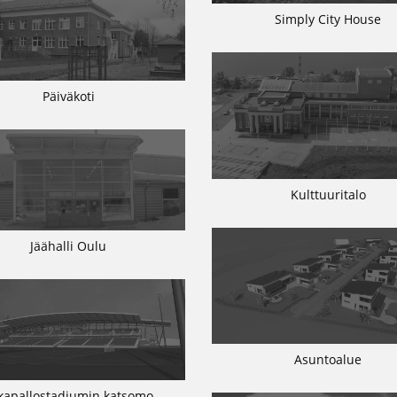
Simply City House
Päiväkoti
Kulttuuritalo
Jäähalli Oulu
Asuntoalue
lkapallostadiumin katsomo