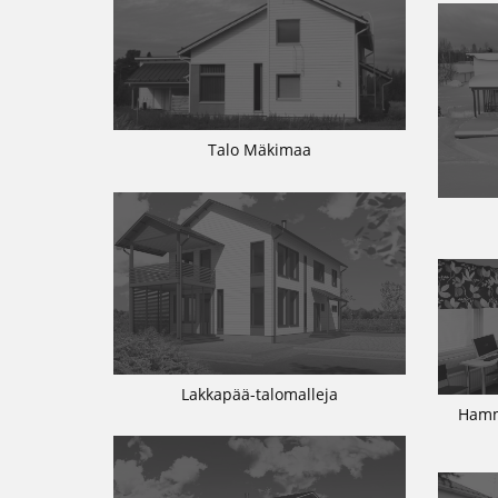
Talo Mäkimaa
Lakkapää-talomalleja
Hamm