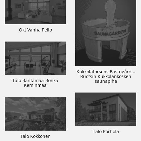
Okt Vanha Pello
Kukkolaforsens Bastugård –
Ruotsin Kukkolankosken
Talo Rantamaa-Rönkä
saunapiha
Keminmaa
Talo Pörhölä
Talo Kokkonen