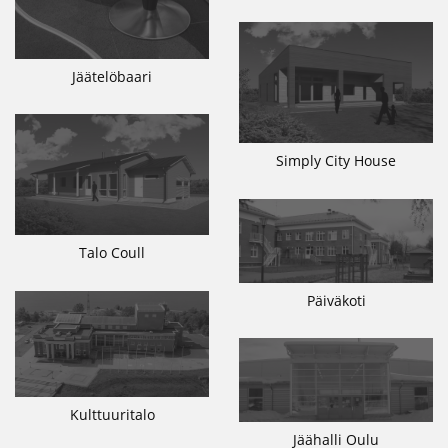
Jäätelöbaari
Simply City House
Talo Coull
Päiväkoti
Kulttuuritalo
Jäähalli Oulu