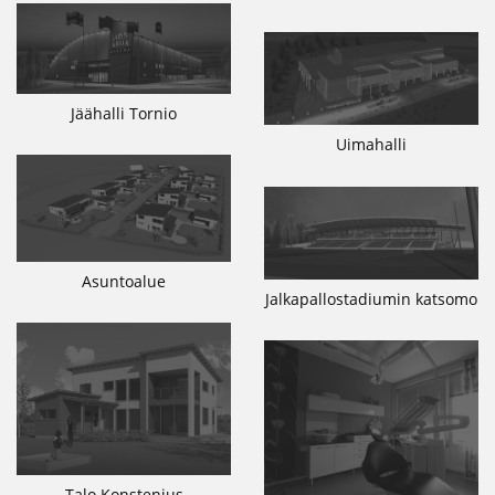
Jäähalli Tornio
Uimahalli
Asuntoalue
Jalkapallostadiumin katsomo
Talo Konstenius