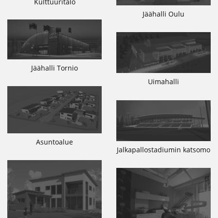
Kulttuuritalo
Jäähalli Oulu
Jäähalli Tornio
Uimahalli
Asuntoalue
Jalkapallostadiumin katsomo