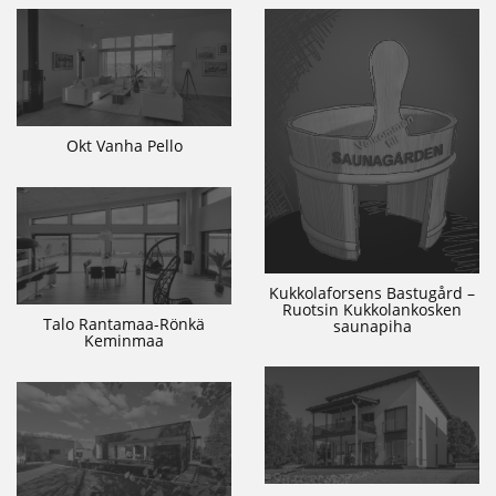
Okt Vanha Pello
Kukkolaforsens Bastugård –
Ruotsin Kukkolankosken
Talo Rantamaa-Rönkä
saunapiha
Keminmaa