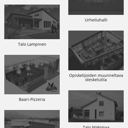
Urheiluhalli
Talo Lampinen
Opiskelijoiden muunneltava
oleskelutila
Baari-Pizzeria
Talo Mäkimaa