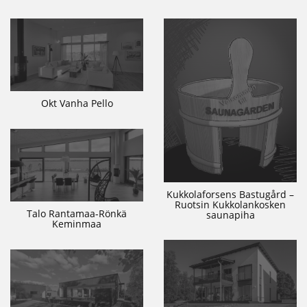
Okt Vanha Pello
Kukkolaforsens Bastugård –
Ruotsin Kukkolankosken
Talo Rantamaa-Rönkä
saunapiha
Keminmaa