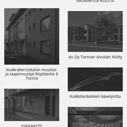
SAUNAKYLÄ RUOTSI
As Oy Tornion Ainolan Niitty
Vuokrakerrostalon muutos-
ja laajennustyö Röyttäntie 6
Tornio
Kukkolankosken kävelysilta
JOKKAKOTI