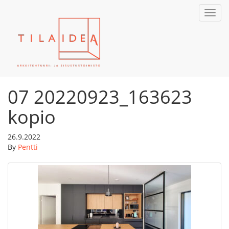
Toggl
navig
07 20220923_163623
kopio
26.9.2022
By
Pentti