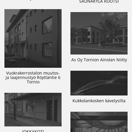
SAUNAKYLÄ RUOTSI
As Oy Tornion Ainolan Niitty
Vuokrakerrostalon muutos-
ja laajennustyö Röyttäntie 6
Tornio
Kukkolankosken kävelysilta
JOKKAKOTI