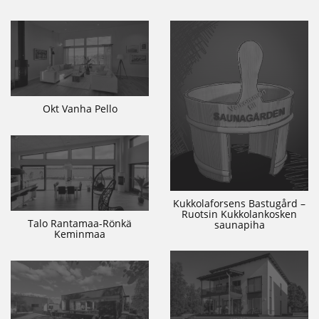
Okt Vanha Pello
Kukkolaforsens Bastugård –
Ruotsin Kukkolankosken
Talo Rantamaa-Rönkä
saunapiha
Keminmaa