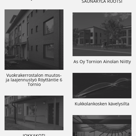
SAUNAKYLÄ RUOTSI
As Oy Tornion Ainolan Niitty
Vuokrakerrostalon muutos-
ja laajennustyö Röyttäntie 6
Tornio
Kukkolankosken kävelysilta
JOKKAKOTI