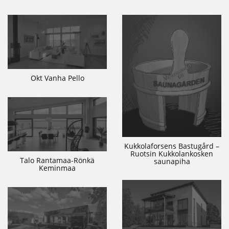
Okt Vanha Pello
Kukkolaforsens Bastugård –
Ruotsin Kukkolankosken
Talo Rantamaa-Rönkä
saunapiha
Keminmaa