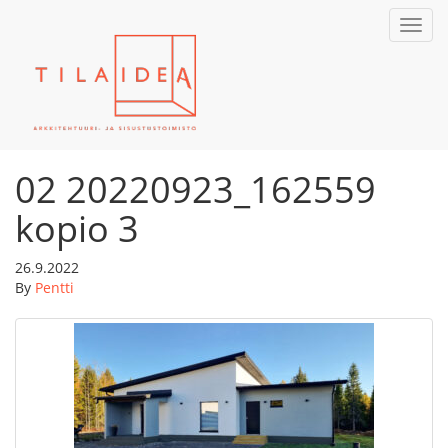
Toggl
navig
02 20220923_162559
kopio 3
26.9.2022
By
Pentti