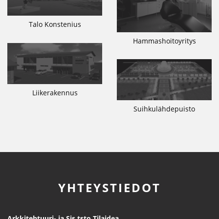
Talo Konstenius
Hammashoitoyritys
Liikerakennus
Suihkulähdepuisto
YHTEYSTIEDOT
Arkkitehtuuri- ja Sis.tsto Tilaidea