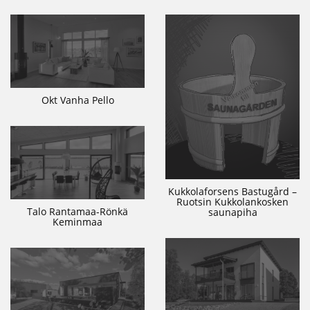
Okt Vanha Pello
Kukkolaforsens Bastugård –
Ruotsin Kukkolankosken
Talo Rantamaa-Rönkä
saunapiha
Keminmaa