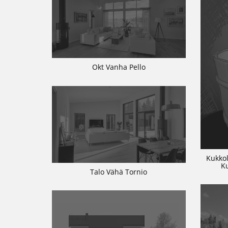
Okt Vanha Pello
Kukkol
K
Talo Vähä Tornio