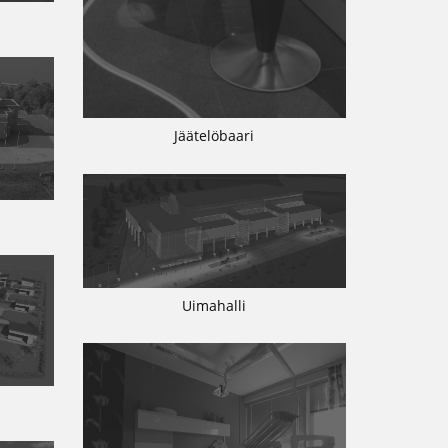
Jäätelöbaari
Uimahalli