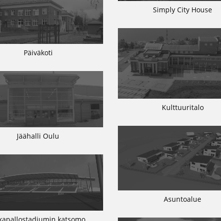
Simply City House
Päiväkoti
Kulttuuritalo
Jäähalli Oulu
Asuntoalue
lkapallostadiumin katsomo