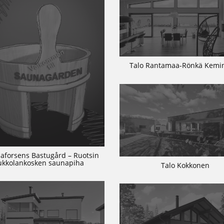
Talo Rantamaa-Rönkä Kem
aforsens Bastugård – Ruotsin
ukkolankosken saunapiha
Talo Kokkonen