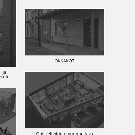
JOKKAKOTI
- ja
ornio
Opiskelijoiden muunneltava