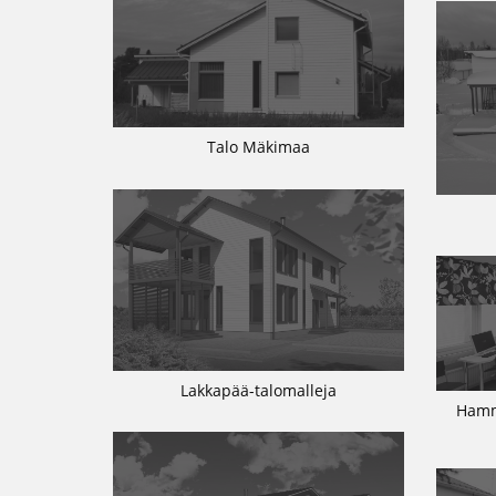
Talo Mäkimaa
Lakkapää-talomalleja
Hamm