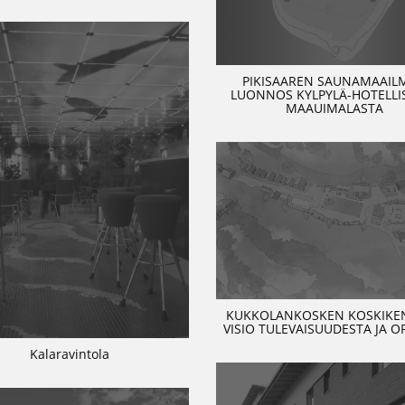
PIKISAAREN SAUNAMAAIL
LUONNOS KYLPYLÄ-HOTELLIS
MAAUIMALASTA
KUKKOLANKOSKEN KOSKIKEN
VISIO TULEVAISUUDESTA JA O
Kalaravintola