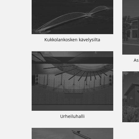
Kukkolankosken kävelysilta
As
Urheiluhalli