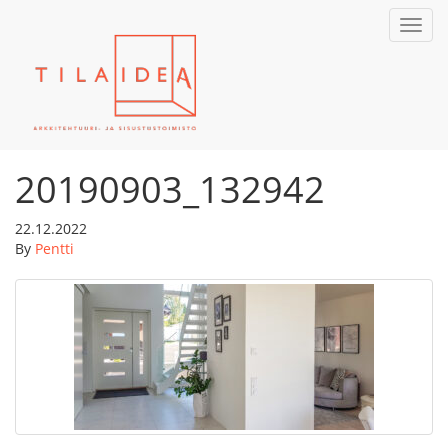
Toggl
navig
20190903_132942
22.12.2022
By
Pentti