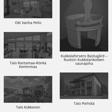
Okt Vanha Pello
Kukkolaforsens Bastugård –
Ruotsin Kukkolankosken
Talo Rantamaa-Rönkä
saunapiha
Keminmaa
Talo Pörhölä
Talo Kokkonen