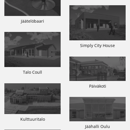
Jäätelöbaari
Simply City House
Talo Coull
Päiväkoti
Kulttuuritalo
Jäähalli Oulu