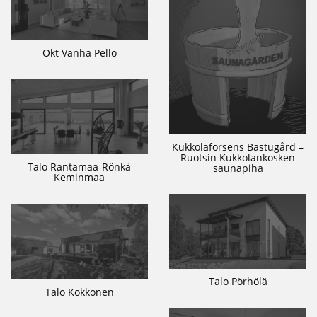
Okt Vanha Pello
Kukkolaforsens Bastugård –
Ruotsin Kukkolankosken
Talo Rantamaa-Rönkä
saunapiha
Keminmaa
Talo Pörhölä
Talo Kokkonen