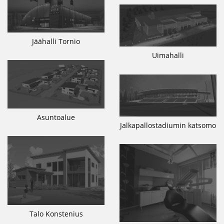
Jäähalli Tornio
Uimahalli
Asuntoalue
Jalkapallostadiumin katsomo
Talo Konstenius