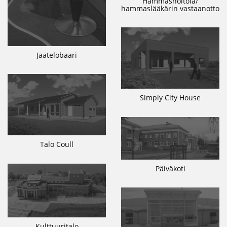
Hammashoitola/
hammaslääkärin vastaanotto
Jäätelöbaari
Simply City House
Talo Coull
Päiväkoti
Kulttuuritalo