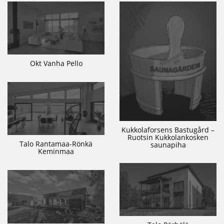
Okt Vanha Pello
Kukkolaforsens Bastugård –
Ruotsin Kukkolankosken
Talo Rantamaa-Rönkä
saunapiha
Keminmaa