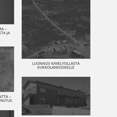
MA –
TA JA
LUONNOS KÄVELYSILLASTA
KUKKOLANKOSKELLE
TTÄ –
PASTUS