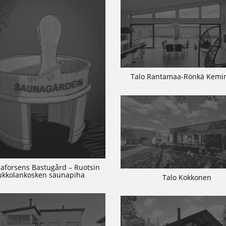
Talo Rantamaa-Rönkä Kem
aforsens Bastugård – Ruotsin
ukkolankosken saunapiha
Talo Kokkonen