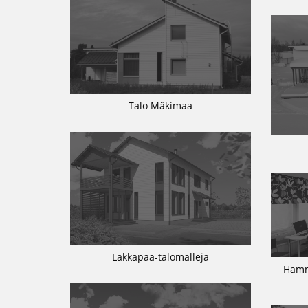
Talo Mäkimaa
Lakkapää-talomalleja
Hamm