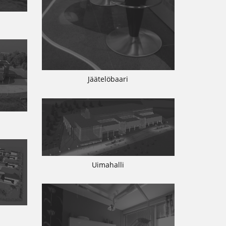
Jäätelöbaari
Uimahalli