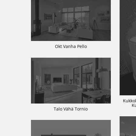
Okt Vanha Pello
Kukkol
K
Talo Vähä Tornio