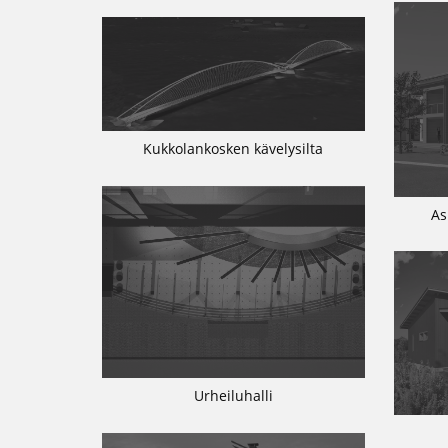
Kukkolankosken kävelysilta
As
Urheiluhalli