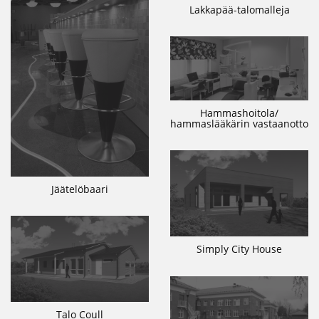
Lakkapää-talomalleja
Hammashoitola/
hammaslääkärin vastaanotto
Jäätelöbaari
Simply City House
Talo Coull