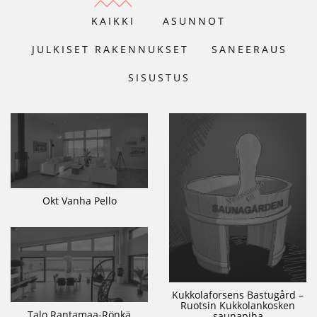
KAIKKI
ASUNNOT
JULKISET RAKENNUKSET
SANEERAUS
SISUSTUS
Okt Vanha Pello
Kukkolaforsens Bastugård –
Ruotsin Kukkolankosken
Talo Rantamaa-Rönkä
saunapiha