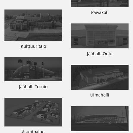
Päiväkoti
Kulttuuritalo
Jäähalli Oulu
Jäähalli Tornio
Uimahalli
Asuntoalue