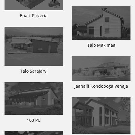
Baari-Pizzeria
Talo Mäkimaa
Talo Sarajärvi
Jäähalli Kondopoga Venäjä
103 PU