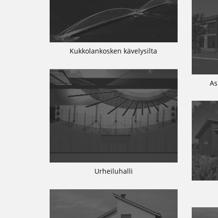
Kukkolankosken kävelysilta
As
Urheiluhalli