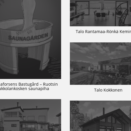
Talo Rantamaa-Rönkä Kem
aforsens Bastugård – Ruotsin
ukkolankosken saunapiha
Talo Kokkonen