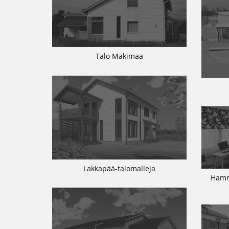
Talo Mäkimaa
Lakkapää-talomalleja
Hamm