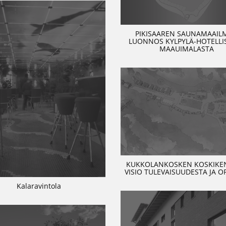
PIKISAAREN SAUNAMAAIL
LUONNOS KYLPYLÄ-HOTELLIS
MAAUIMALASTA
KUKKOLANKOSKEN KOSKIKEN
VISIO TULEVAISUUDESTA JA O
Kalaravintola