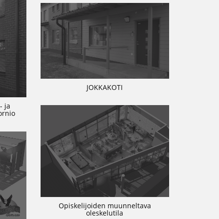
JOKKAKOTI
- ja
ornio
Opiskelijoiden muunneltava
oleskelutila