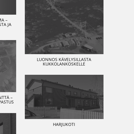
MA –
TA JA
LUONNOS KÄVELYSILLASTA
KUKKOLANKOSKELLE
TTÄ –
PASTUS
HARJUKOTI