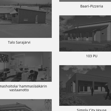
Baari-Pizzeria
Talo Sarajärvi
103 PU
ashoitola/ hammaslääkärin
vastaanotto
Simply City House