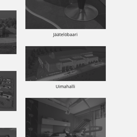
Jäätelöbaari
Uimahalli