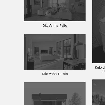
Okt Vanha Pello
Kukkol
K
Talo Vähä Tornio