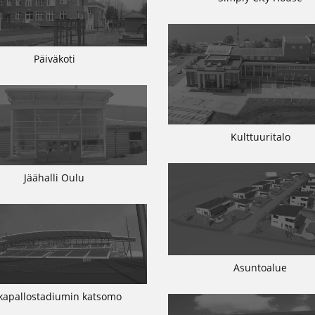
Päiväkoti
Kulttuuritalo
Jäähalli Oulu
Asuntoalue
lkapallostadiumin katsomo