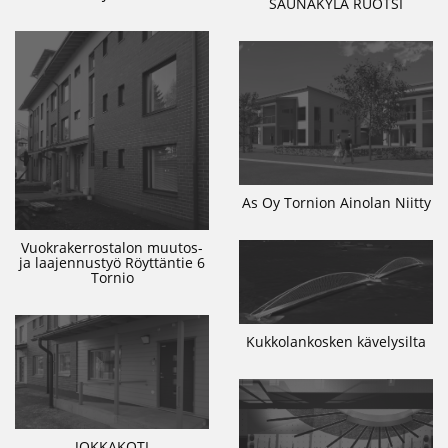
SAUNAKYLÄ RUOTSI
As Oy Tornion Ainolan Niitty
Vuokrakerrostalon muutos-
ja laajennustyö Röyttäntie 6
Tornio
Kukkolankosken kävelysilta
JOKKAKOTI