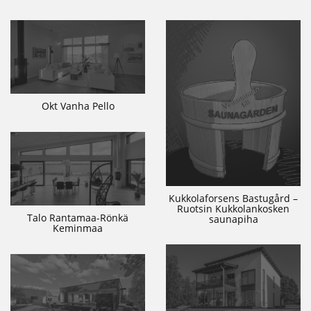
Okt Vanha Pello
Kukkolaforsens Bastugård –
Ruotsin Kukkolankosken
Talo Rantamaa-Rönkä
saunapiha
Keminmaa