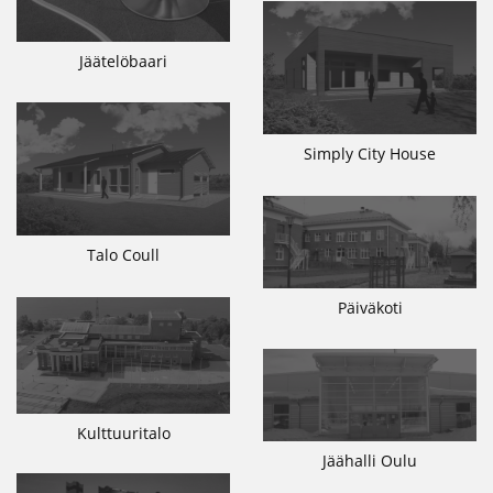
Jäätelöbaari
Simply City House
Talo Coull
Päiväkoti
Kulttuuritalo
Jäähalli Oulu