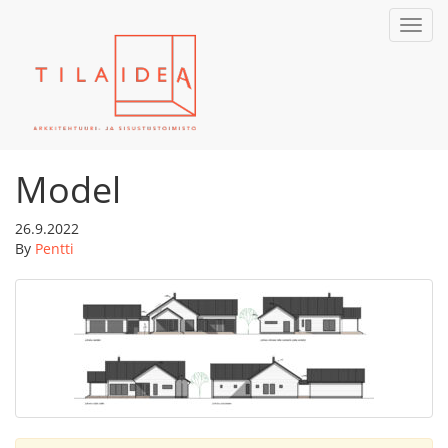
Toggl
navig
Model
26.9.2022
By
Pentti