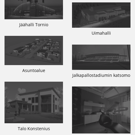
Jäähalli Tornio
Uimahalli
Asuntoalue
Jalkapallostadiumin katsomo
Talo Konstenius