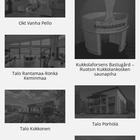
Okt Vanha Pello
Kukkolaforsens Bastugård –
Ruotsin Kukkolankosken
Talo Rantamaa-Rönkä
saunapiha
Keminmaa
Talo Pörhölä
Talo Kokkonen