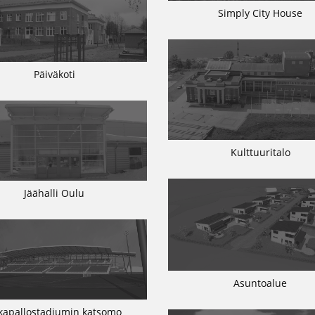
Simply City House
Päiväkoti
Kulttuuritalo
Jäähalli Oulu
Asuntoalue
lkapallostadiumin katsomo