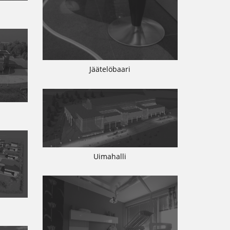
Jäätelöbaari
Uimahalli