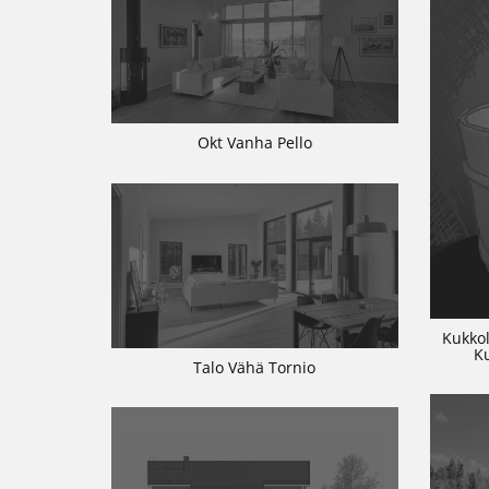
Okt Vanha Pello
Kukkol
K
Talo Vähä Tornio