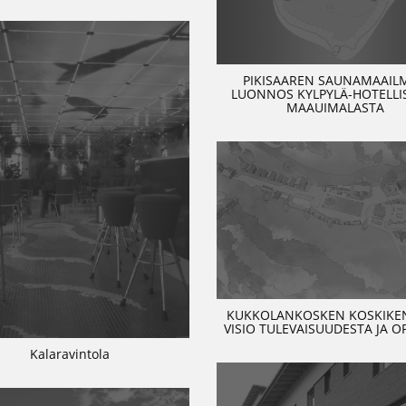
PIKISAAREN SAUNAMAAIL
LUONNOS KYLPYLÄ-HOTELLIS
MAAUIMALASTA
KUKKOLANKOSKEN KOSKIKEN
VISIO TULEVAISUUDESTA JA O
Kalaravintola