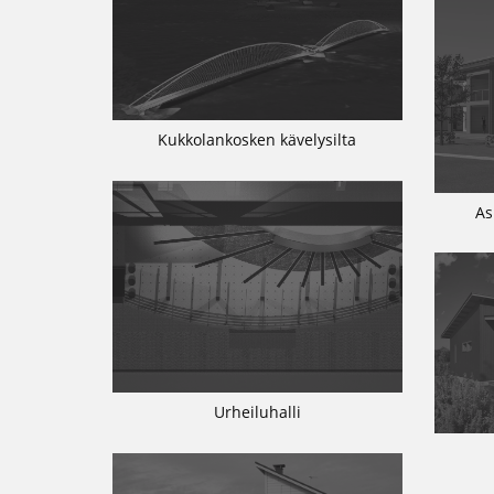
Kukkolankosken kävelysilta
As
Urheiluhalli