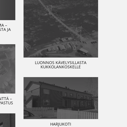
MA –
TA JA
LUONNOS KÄVELYSILLASTA
KUKKOLANKOSKELLE
TTÄ –
PASTUS
HARJUKOTI