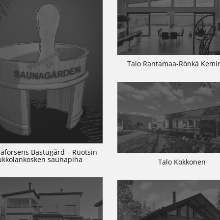
Talo Rantamaa-Rönkä Kem
aforsens Bastugård – Ruotsin
ukkolankosken saunapiha
Talo Kokkonen