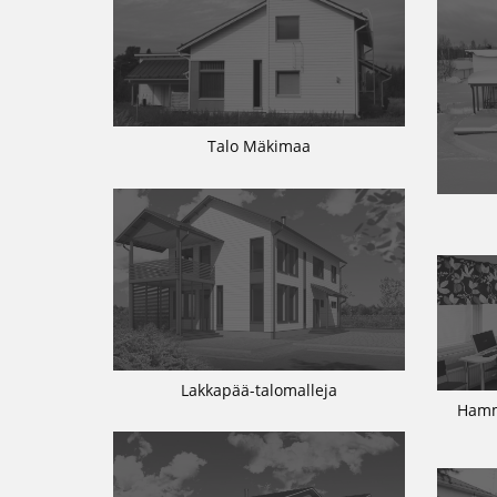
Talo Mäkimaa
Lakkapää-talomalleja
Hamm