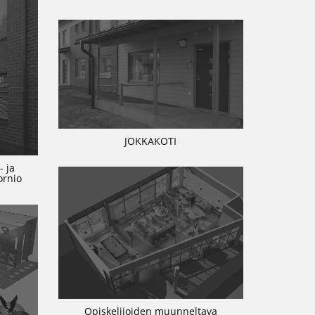
JOKKAKOTI
- ja
ornio
Opiskelijoiden muunneltava