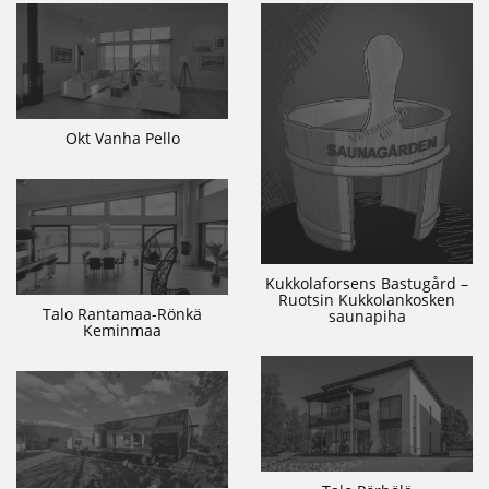
Okt Vanha Pello
Kukkolaforsens Bastugård –
Ruotsin Kukkolankosken
Talo Rantamaa-Rönkä
saunapiha
Keminmaa