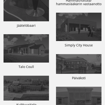
Hammashoitola/
hammaslääkärin vastaanotto
Jäätelöbaari
Simply City House
Talo Coull
Päiväkoti
Kulttuuritalo