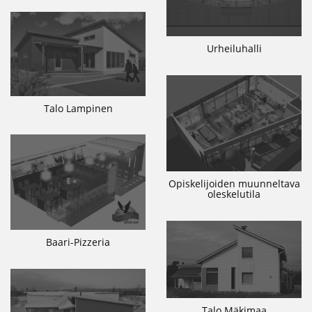
Urheiluhalli
Talo Lampinen
Opiskelijoiden muunneltava
oleskelutila
Baari-Pizzeria
Talo Mäkimaa