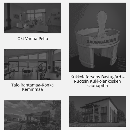
Okt Vanha Pello
Kukkolaforsens Bastugård –
Ruotsin Kukkolankosken
Talo Rantamaa-Rönkä
saunapiha
Keminmaa