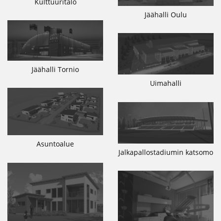
Kulttuuritalo
Jäähalli Oulu
Jäähalli Tornio
Uimahalli
Asuntoalue
Jalkapallostadiumin katsomo