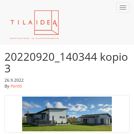
Toggl
navig
20220920_140344 kopio
3
26.9.2022
By
Pentti