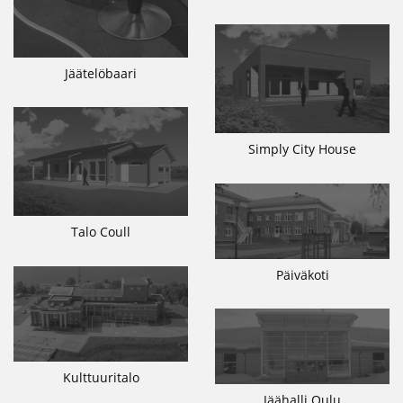
Jäätelöbaari
Simply City House
Talo Coull
Päiväkoti
Kulttuuritalo
Jäähalli Oulu