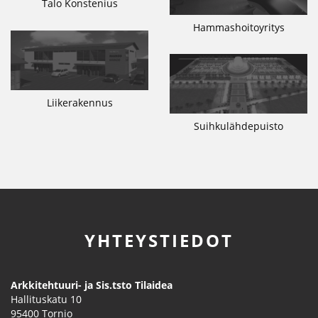
Talo Konstenius
Hammashoitoyritys
Liikerakennus
Suihkulähdepuisto
YHTEYSTIEDOT
Arkkitehtuuri- ja Sis.tsto Tilaidea
Hallituskatu 10
95400
Tornio