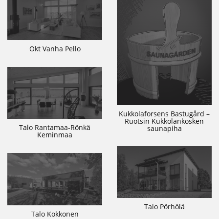
Okt Vanha Pello
Kukkolaforsens Bastugård –
Ruotsin Kukkolankosken
Talo Rantamaa-Rönkä
saunapiha
Keminmaa
Talo Pörhölä
Talo Kokkonen