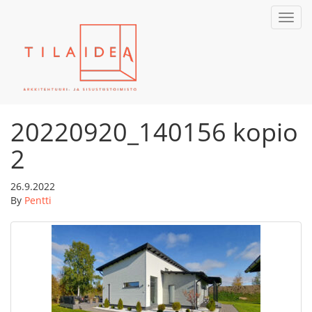
Toggl
navig
20220920_140156 kopio
2
26.9.2022
By
Pentti