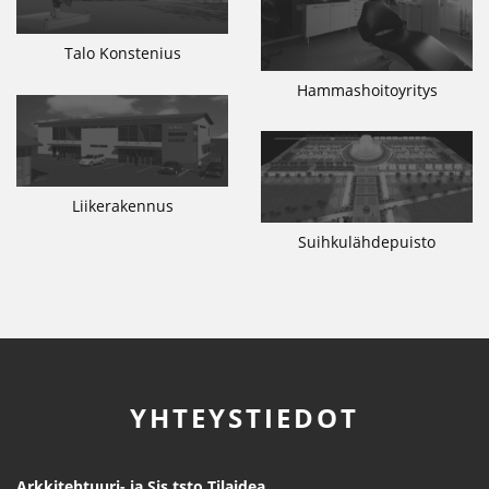
Talo Konstenius
Hammashoitoyritys
Liikerakennus
Suihkulähdepuisto
YHTEYSTIEDOT
Arkkitehtuuri- ja Sis.tsto Tilaidea