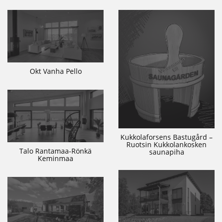
Okt Vanha Pello
Kukkolaforsens Bastugård –
Ruotsin Kukkolankosken
Talo Rantamaa-Rönkä
saunapiha
Keminmaa