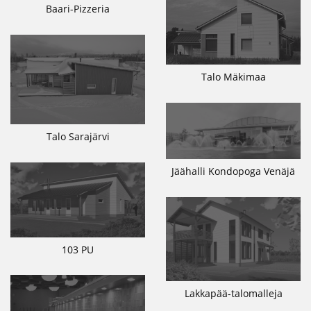
Baari-Pizzeria
Talo Mäkimaa
Talo Sarajärvi
Jäähalli Kondopoga Venäjä
103 PU
Lakkapää-talomalleja