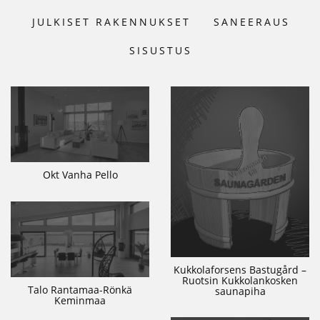
JULKISET RAKENNUKSET
SANEERAUS
SISUSTUS
Okt Vanha Pello
Kukkolaforsens Bastugård –
Ruotsin Kukkolankosken
Talo Rantamaa-Rönkä
saunapiha
Keminmaa