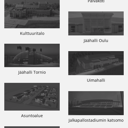
Päiväkoti
Kulttuuritalo
Jäähalli Oulu
Jäähalli Tornio
Uimahalli
Asuntoalue
Jalkapallostadiumin katsomo