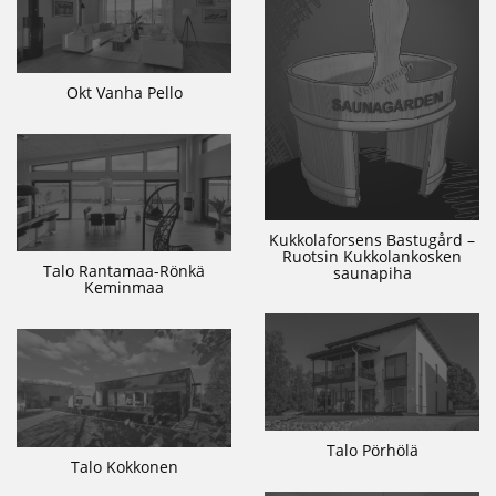
Okt Vanha Pello
Kukkolaforsens Bastugård –
Ruotsin Kukkolankosken
Talo Rantamaa-Rönkä
saunapiha
Keminmaa
Talo Pörhölä
Talo Kokkonen