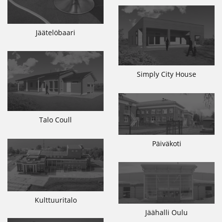
Jäätelöbaari
Simply City House
Talo Coull
Päiväkoti
Kulttuuritalo
Jäähalli Oulu