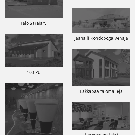
Talo Sarajärvi
Jäähalli Kondopoga Venäjä
103 PU
Lakkapää-talomalleja
Hammashoitola/