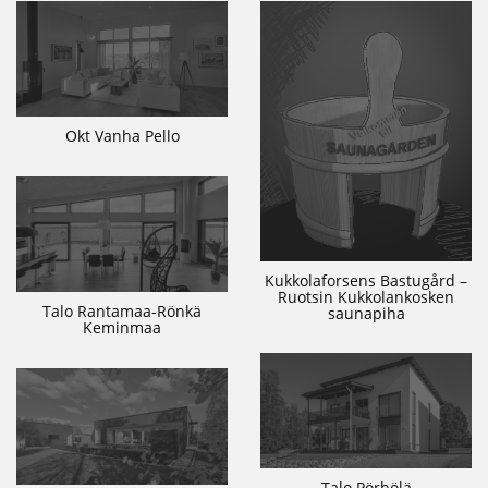
Okt Vanha Pello
Kukkolaforsens Bastugård –
Ruotsin Kukkolankosken
Talo Rantamaa-Rönkä
saunapiha
Keminmaa
Talo Pörhölä