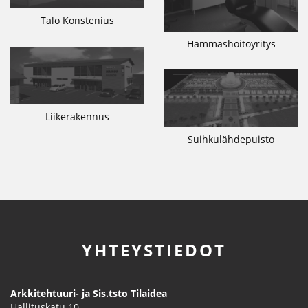
Talo Konstenius
Hammashoitoyritys
Liikerakennus
Suihkulähdepuisto
YHTEYSTIEDOT
Arkkitehtuuri- ja Sis.tsto Tilaidea
Hallituskatu 10