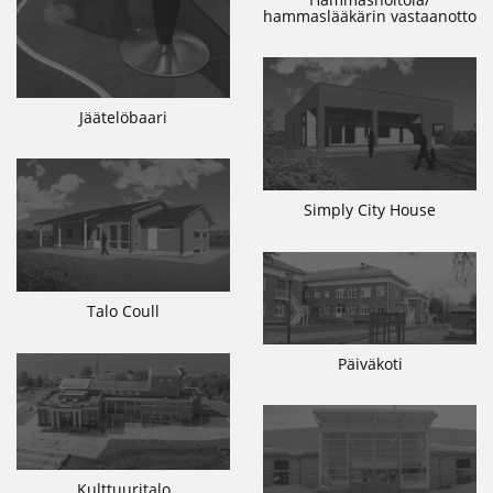
hammaslääkärin vastaanotto
Jäätelöbaari
Simply City House
Talo Coull
Päiväkoti
Kulttuuritalo