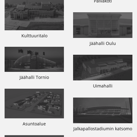
Päiväkoti
Kulttuuritalo
Jäähalli Oulu
Jäähalli Tornio
Uimahalli
Asuntoalue
Jalkapallostadiumin katsomo