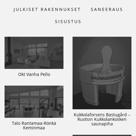
JULKISET RAKENNUKSET
SANEERAUS
SISUSTUS
Okt Vanha Pello
Kukkolaforsens Bastugård –
Ruotsin Kukkolankosken
Talo Rantamaa-Rönkä
saunapiha
Keminmaa