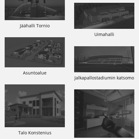
Jäähalli Tornio
Uimahalli
Asuntoalue
Jalkapallostadiumin katsomo
Talo Konstenius