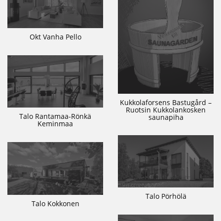
Okt Vanha Pello
Kukkolaforsens Bastugård –
Ruotsin Kukkolankosken
Talo Rantamaa-Rönkä
saunapiha
Keminmaa
Talo Pörhölä
Talo Kokkonen