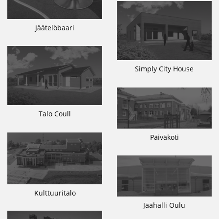
Jäätelöbaari
Simply City House
Talo Coull
Päiväkoti
Kulttuuritalo
Jäähalli Oulu