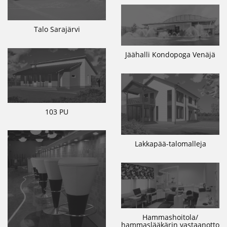
Talo Sarajärvi
Jäähalli Kondopoga Venäjä
103 PU
Lakkapää-talomalleja
Hammashoitola/
hammaslääkärin vastaanotto