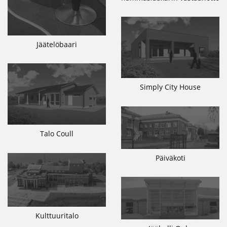
Jäätelöbaari
Simply City House
Talo Coull
Päiväkoti
Kulttuuritalo