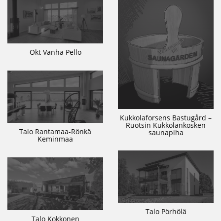
Okt Vanha Pello
Kukkolaforsens Bastugård –
Ruotsin Kukkolankosken
Talo Rantamaa-Rönkä
saunapiha
Keminmaa
Talo Pörhölä
Talo Kokkonen