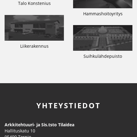
Talo Konstenius
Hammashoitoyritys
Liikerakennus
Suihkulähdepuisto
YHTEYSTIEDOT
Arkkitehtuuri- ja Sis.tsto Tilaidea
Hallituskatu 10
95400
Tornio