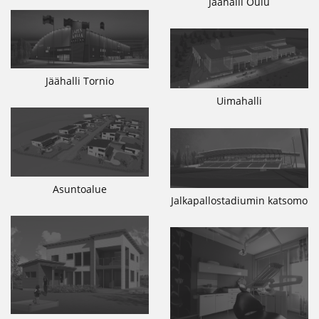
Jäähalli Oulu
Jäähalli Tornio
Uimahalli
Asuntoalue
Jalkapallostadiumin katsomo