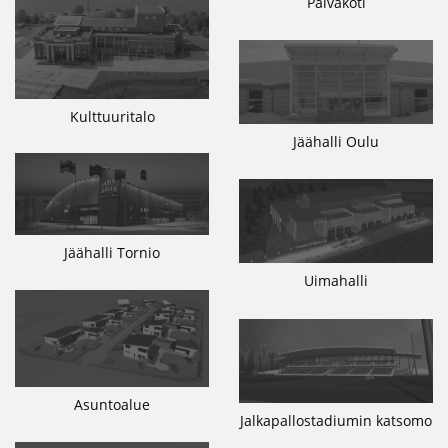
Päiväkoti
Kulttuuritalo
Jäähalli Oulu
Jäähalli Tornio
Uimahalli
Asuntoalue
Jalkapallostadiumin katsomo