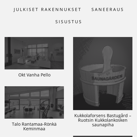
JULKISET RAKENNUKSET
SANEERAUS
SISUSTUS
Okt Vanha Pello
Kukkolaforsens Bastugård –
Ruotsin Kukkolankosken
Talo Rantamaa-Rönkä
saunapiha
Keminmaa