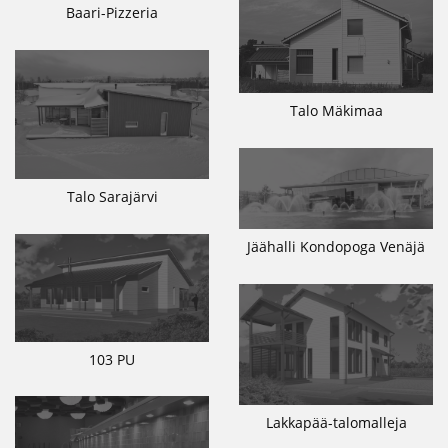
Baari-Pizzeria
Talo Mäkimaa
Talo Sarajärvi
Jäähalli Kondopoga Venäjä
103 PU
Lakkapää-talomalleja