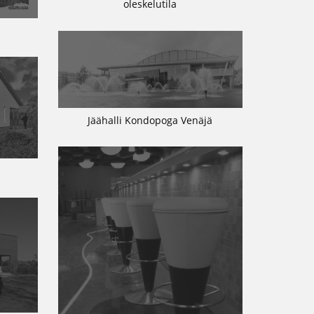
oleskelutila
Jäähalli Kondopoga Venäjä