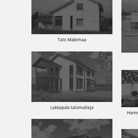
Talo Mäkimaa
Lakkapää-talomalleja
Hamm