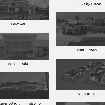
Simply City House
Päiväkoti
Kulttuuritalo
Jäähalli Oulu
Asuntoalue
lkapallostadiumin katsomo