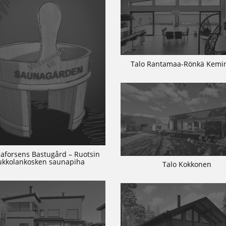
Talo Rantamaa-Rönkä Kem
aforsens Bastugård – Ruotsin
ukkolankosken saunapiha
Talo Kokkonen