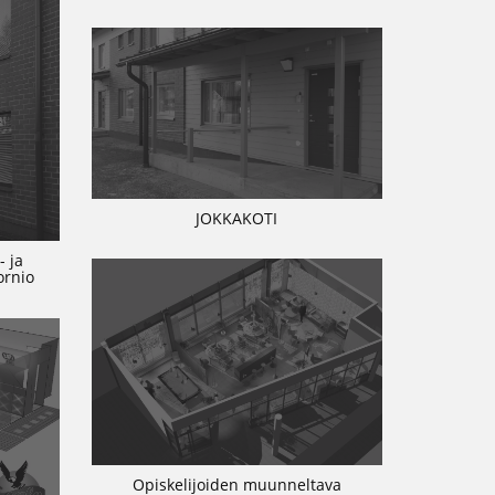
JOKKAKOTI
- ja
ornio
Opiskelijoiden muunneltava