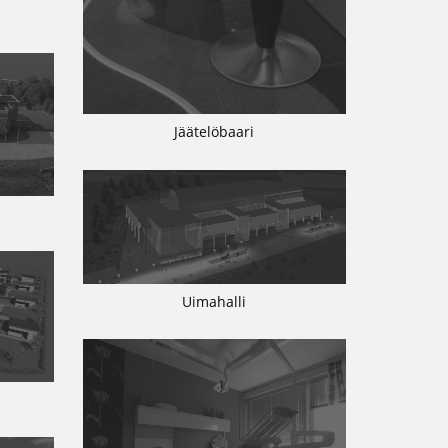
Jäätelöbaari
Uimahalli