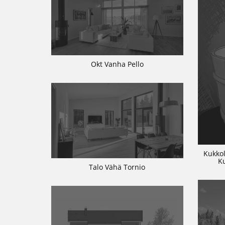
Okt Vanha Pello
Kukkol
K
Talo Vähä Tornio