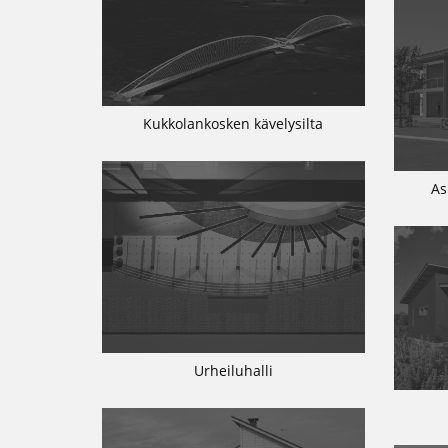
Kukkolankosken kävelysilta
As
Urheiluhalli