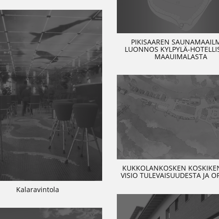
PIKISAAREN SAUNAMAAIL
LUONNOS KYLPYLÄ-HOTELLIS
MAAUIMALASTA
KUKKOLANKOSKEN KOSKIKEN
VISIO TULEVAISUUDESTA JA O
Kalaravintola