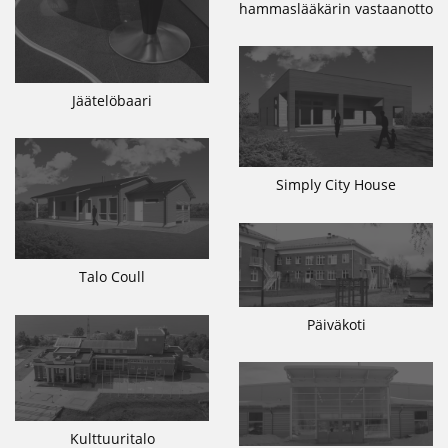
hammaslääkärin vastaanotto
Jäätelöbaari
Simply City House
Talo Coull
Päiväkoti
Kulttuuritalo