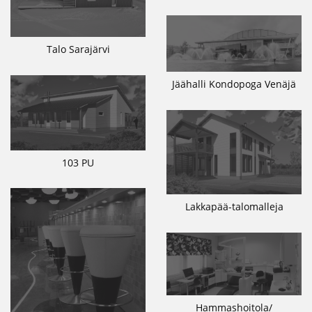
Talo Sarajärvi
Jäähalli Kondopoga Venäjä
103 PU
Lakkapää-talomalleja
Hammashoitola/