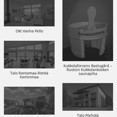
Okt Vanha Pello
Kukkolaforsens Bastugård –
Ruotsin Kukkolankosken
Talo Rantamaa-Rönkä
saunapiha
Keminmaa
Talo Pörhölä