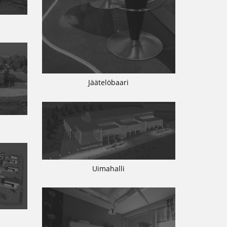
Jäätelöbaari
Uimahalli