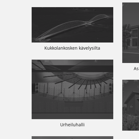
Kukkolankosken kävelysilta
As
Urheiluhalli