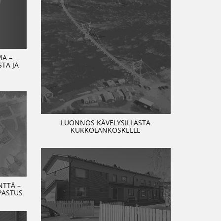
MA –
TA JA
LUONNOS KÄVELYSILLASTA
KUKKOLANKOSKELLE
TTÄ –
PASTUS