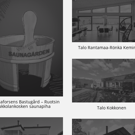
Talo Rantamaa-Rönkä Kem
aforsens Bastugård – Ruotsin
ukkolankosken saunapiha
Talo Kokkonen