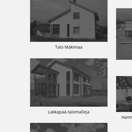
Talo Mäkimaa
Lakkapää-talomalleja
Hamm