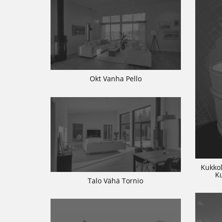
Okt Vanha Pello
Kukkol
K
Talo Vähä Tornio