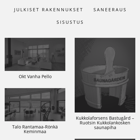
JULKISET RAKENNUKSET
SANEERAUS
SISUSTUS
Okt Vanha Pello
Kukkolaforsens Bastugård –
Ruotsin Kukkolankosken
Talo Rantamaa-Rönkä
saunapiha
Keminmaa