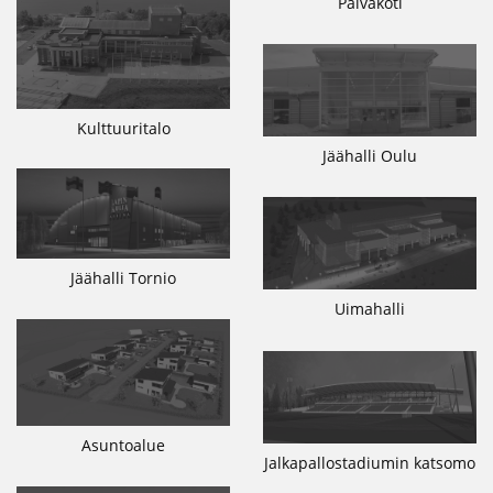
Päiväkoti
Kulttuuritalo
Jäähalli Oulu
Jäähalli Tornio
Uimahalli
Asuntoalue
Jalkapallostadiumin katsomo