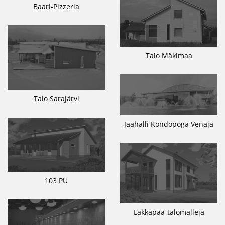
Baari-Pizzeria
Talo Mäkimaa
Talo Sarajärvi
Jäähalli Kondopoga Venäjä
103 PU
Lakkapää-talomalleja