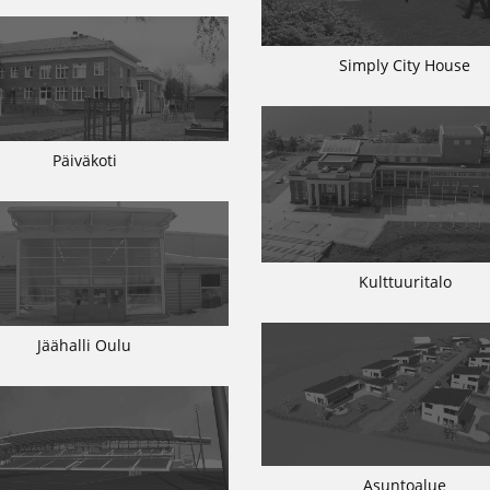
Simply City House
Päiväkoti
Kulttuuritalo
Jäähalli Oulu
Asuntoalue