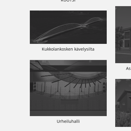
Kukkolankosken kävelysilta
As
Urheiluhalli