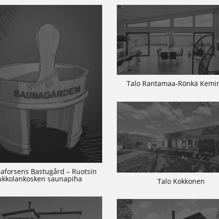
Talo Rantamaa-Rönkä Kem
aforsens Bastugård – Ruotsin
ukkolankosken saunapiha
Talo Kokkonen