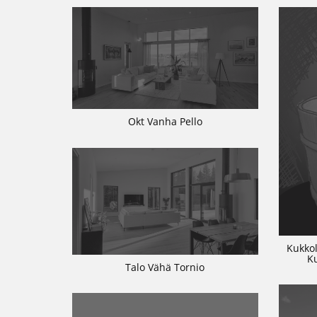
Okt Vanha Pello
Kukkol
K
Talo Vähä Tornio