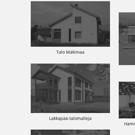
Talo Mäkimaa
Lakkapää-talomalleja
Hamm