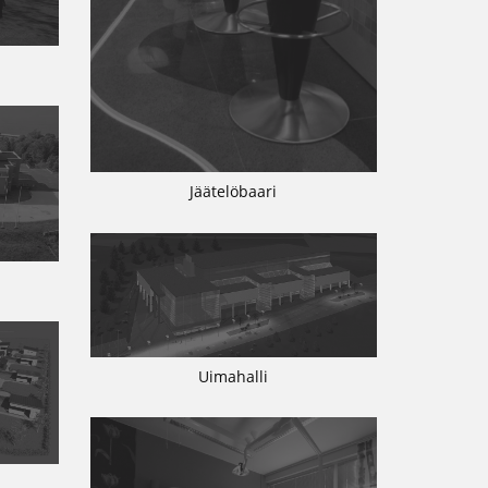
Jäätelöbaari
Uimahalli