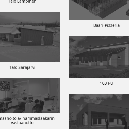
Talo Lampinen
Baari-Pizzeria
Talo Sarajärvi
103 PU
ashoitola/ hammaslääkärin
vastaanotto