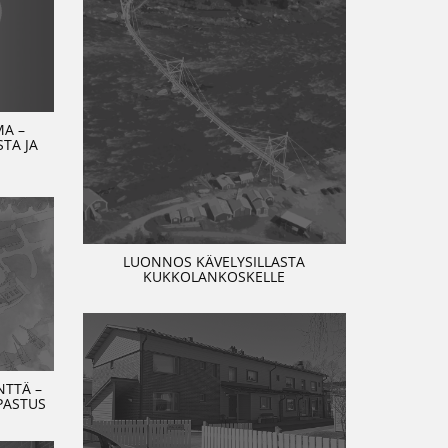
MA –
TA JA
LUONNOS KÄVELYSILLASTA
KUKKOLANKOSKELLE
TTÄ –
PASTUS