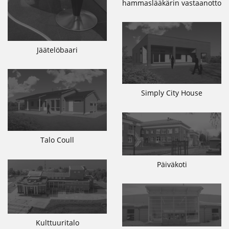
hammaslääkärin vastaanotto
Jäätelöbaari
Simply City House
Talo Coull
Päiväkoti
Kulttuuritalo