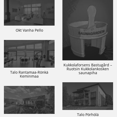
Okt Vanha Pello
Kukkolaforsens Bastugård –
Ruotsin Kukkolankosken
Talo Rantamaa-Rönkä
saunapiha
Keminmaa
Talo Pörhölä