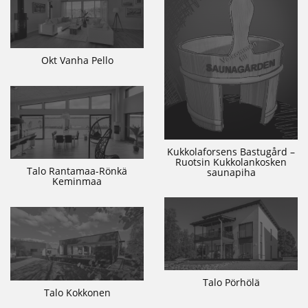
Okt Vanha Pello
Kukkolaforsens Bastugård –
Ruotsin Kukkolankosken
Talo Rantamaa-Rönkä
saunapiha
Keminmaa
Talo Pörhölä
Talo Kokkonen