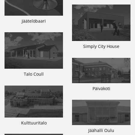
Jäätelöbaari
Simply City House
Talo Coull
Päiväkoti
Kulttuuritalo
Jäähalli Oulu