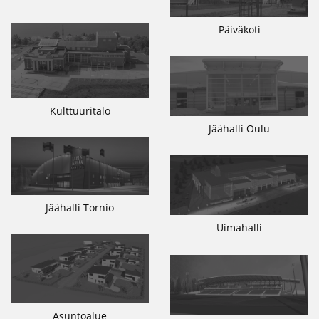
Päiväkoti
Kulttuuritalo
Jäähalli Oulu
Jäähalli Tornio
Uimahalli
Asuntoalue