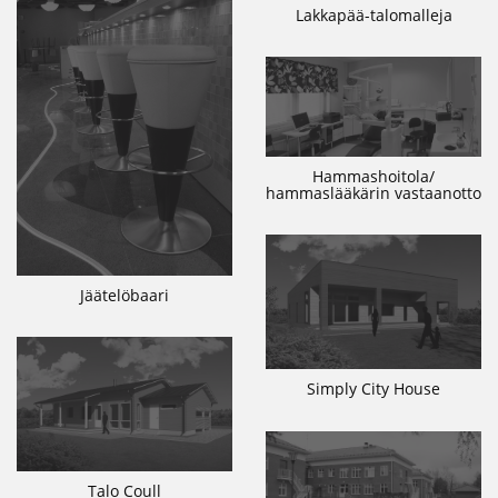
Lakkapää-talomalleja
Hammashoitola/
hammaslääkärin vastaanotto
Jäätelöbaari
Simply City House
Talo Coull