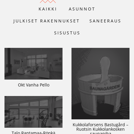
KAIKKI
ASUNNOT
JULKISET RAKENNUKSET
SANEERAUS
SISUSTUS
Okt Vanha Pello
Kukkolaforsens Bastugård –
Ruotsin Kukkolankosken
Talo Rantamaa-Rönkä
saunapiha