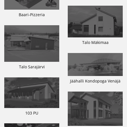
Baari-Pizzeria
Talo Mäkimaa
Talo Sarajärvi
Jäähalli Kondopoga Venäjä
103 PU