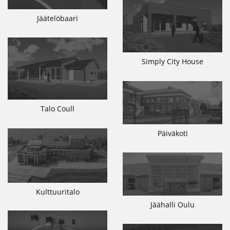
Jäätelöbaari
Simply City House
Talo Coull
Päiväkoti
Kulttuuritalo
Jäähalli Oulu