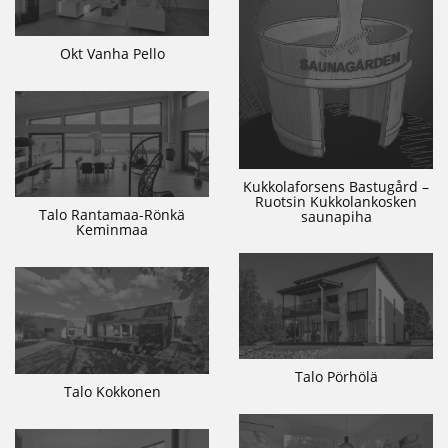
Okt Vanha Pello
Kukkolaforsens Bastugård –
Ruotsin Kukkolankosken
Talo Rantamaa-Rönkä
saunapiha
Keminmaa
Talo Pörhölä
Talo Kokkonen