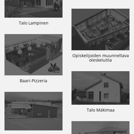
Talo Lampinen
Opiskelijoiden muunneltava
oleskelutila
Baari-Pizzeria
Talo Mäkimaa