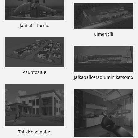
Jäähalli Tornio
Uimahalli
Asuntoalue
Jalkapallostadiumin katsomo
Talo Konstenius