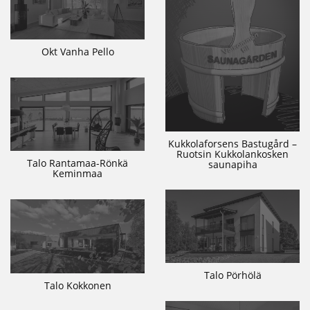
Okt Vanha Pello
Kukkolaforsens Bastugård –
Ruotsin Kukkolankosken
Talo Rantamaa-Rönkä
saunapiha
Keminmaa
Talo Pörhölä
Talo Kokkonen