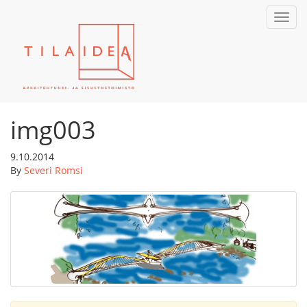
Toggl
navig
img003
9.10.2014
By
Severi Romsi