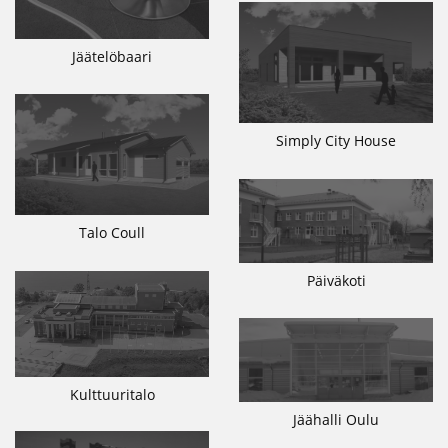
Jäätelöbaari
Simply City House
Talo Coull
Päiväkoti
Kulttuuritalo
Jäähalli Oulu