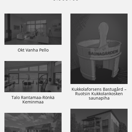
Okt Vanha Pello
Kukkolaforsens Bastugård –
Ruotsin Kukkolankosken
Talo Rantamaa-Rönkä
saunapiha
Keminmaa