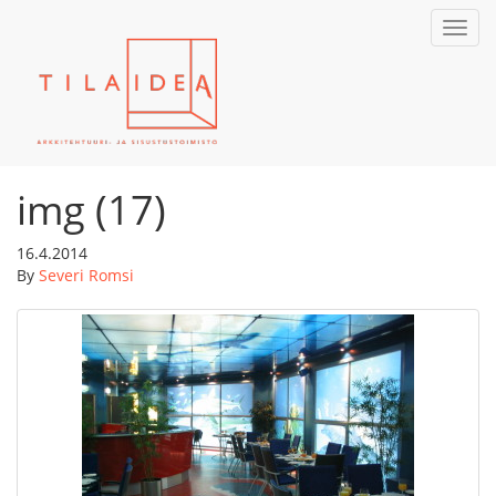
Toggl
navig
img (17)
16.4.2014
By
Severi Romsi