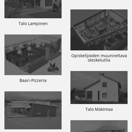
Talo Lampinen
Opiskelijoiden muunneltava
oleskelutila
Baari-Pizzeria
Talo Mäkimaa