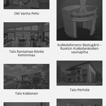
Okt Vanha Pello
Kukkolaforsens Bastugård –
Ruotsin Kukkolankosken
Talo Rantamaa-Rönkä
saunapiha
Keminmaa
Talo Pörhölä
Talo Kokkonen