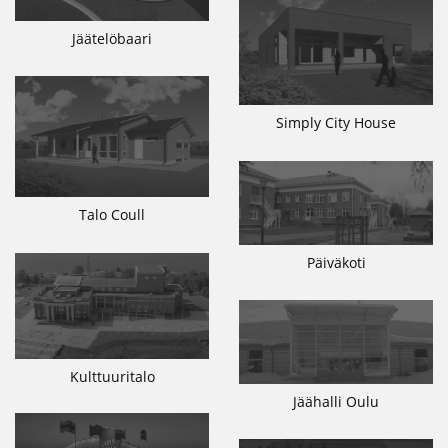
Jäätelöbaari
Simply City House
Talo Coull
Päiväkoti
Kulttuuritalo
Jäähalli Oulu