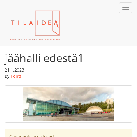
Toggl
navig
jäähalli edestä1
21.1.2023
By
Pentti
Comments are closed.